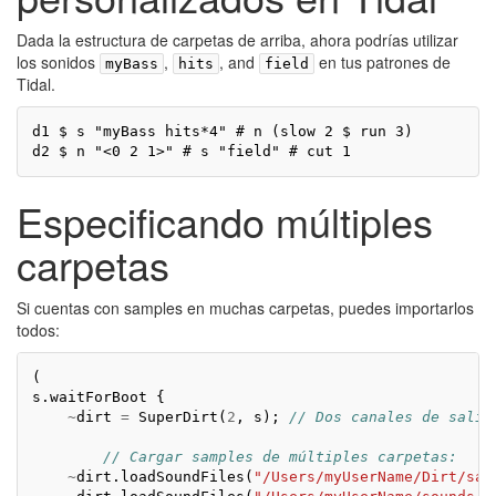
Dada la estructura de carpetas de arriba, ahora podrías utilizar
los sonidos
,
, and
en tus patrones de
myBass
hits
field
Tidal.
d1 $ s "myBass hits*4" # n (slow 2 $ run 3)

d2 $ n "<0 2 1>" # s "field" # cut 1
Especificando múltiples
carpetas
Si cuentas con samples en muchas carpetas, puedes importarlos
todos:
(
s
.
waitForBoot
{
~
dirt
=
SuperDirt
(
2
,
s
);
// Dos canales de salid
// Cargar samples de múltiples carpetas:
~
dirt
.
loadSoundFiles
(
"/Users/myUserName/Dirt/sam