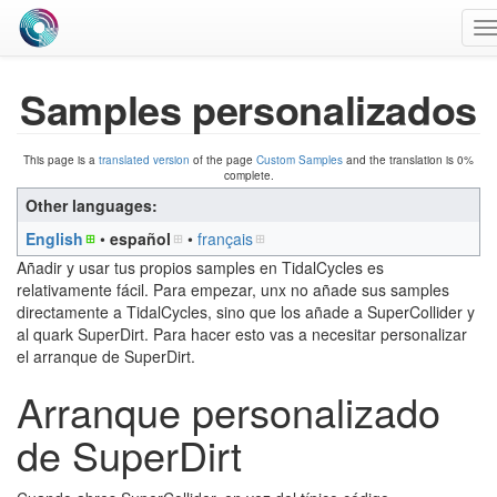
T
n
Samples personalizados
This page is a
translated version
of the page
Custom Samples
and the translation is 0%
complete.
Other languages:
English
• ‎
español
• ‎
français
Añadir y usar tus propios samples en TidalCycles es
relativamente fácil. Para empezar, unx no añade sus samples
directamente a TidalCycles, sino que los añade a SuperCollider y
al quark SuperDirt. Para hacer esto vas a necesitar personalizar
el arranque de SuperDirt.
Arranque personalizado
de SuperDirt