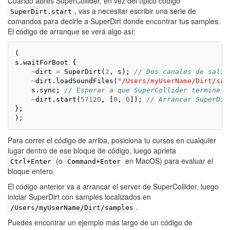
Cuando abres SuperCollider, en vez del típico código
, vas a necesitar escribir una serie de
SuperDirt.start
comandos para decirle a SuperDirt donde encontrar tus samples.
El código de arranque se verá algo así:
(
s
.
waitForBoot
{
~
dirt
=
SuperDirt
(
2
,
s
);
// Dos canales de salid
~
dirt
.
loadSoundFiles
(
"/Users/myUserName/Dirt/sam
s
.
sync
;
// Esperar a que SuperCollider termine d
~
dirt
.
start
(
57120
,
[
0
,
0
]);
// Arrancar SuperDir
};
);
Para correr el código de arriba, posiciona tu cursos en cualquier
lugar dentro de ese bloque de código, luego aprieta
(o
en MacOS) para evaluar el
Ctrl+Enter
Command+Enter
bloque entero.
El código anterior va a arrancar el server de SuperCollider, luego
iniciar SuperDirt con samples localizados en
.
/Users/myUserName/Dirt/samples
Puedes encontrar un ejemplo más largo de un código de