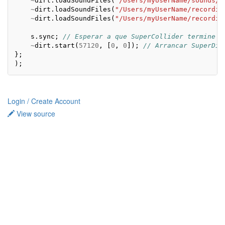
~
dirt
.
loadSoundFiles
(
"/Users/myUserName/sounds/*
~
dirt
.
loadSoundFiles
(
"/Users/myUserName/recordin
~
dirt
.
loadSoundFiles
(
"/Users/myUserName/recordin
s
.
sync
;
// Esperar a que SuperCollider termine d
~
dirt
.
start
(
57120
,
[
0
,
0
]);
// Arrancar SuperDir
};
);
Login / Create Account
View source
Privacy policy
About TidalCycles userbase
Disclaimers
Login / Create Account
Creative Commons Attribution-ShareAlike
Powered by MediaWiki