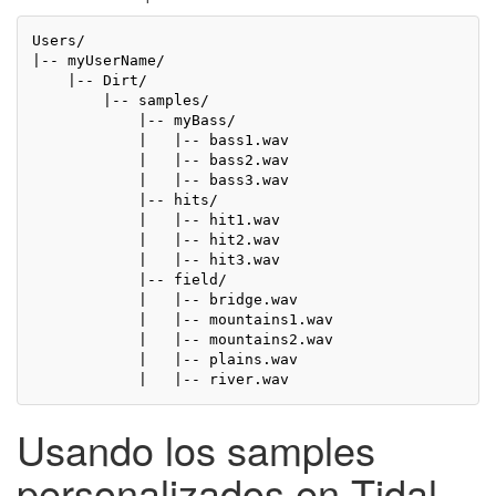
Users/

|-- myUserName/

    |-- Dirt/

        |-- samples/

            |-- myBass/

            |   |-- bass1.wav

            |   |-- bass2.wav

            |   |-- bass3.wav

            |-- hits/

            |   |-- hit1.wav

            |   |-- hit2.wav

            |   |-- hit3.wav

            |-- field/

            |   |-- bridge.wav

            |   |-- mountains1.wav

            |   |-- mountains2.wav

            |   |-- plains.wav

Usando los samples
personalizados en Tidal