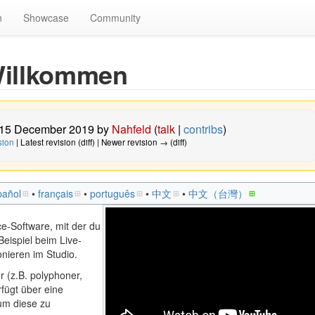
n
Showcase
Community
illkommen
, 15 December 2019 by
Nahfeld
(
talk
|
contribs
)
sion
| Latest revision (diff) | Newer revision → (diff)
pañol
• ‎
français
• ‎
português
• ‎
中文
• ‎
中文（台灣）‎
ce-Software, mit der du
eispiel beim Live-
nieren im Studio.
er (z.B. polyphoner,
fügt über eine
um diese zu