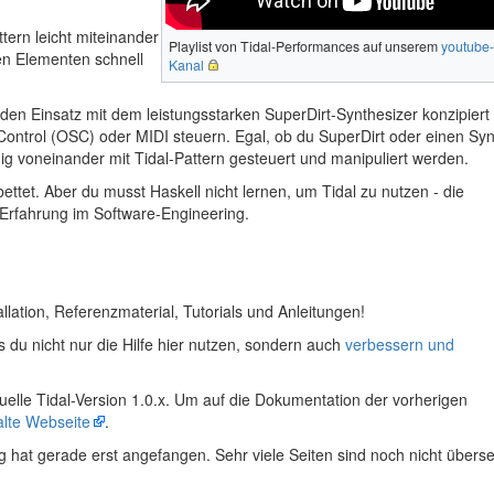
ttern leicht miteinander
Playlist von Tidal-Performances auf unserem
youtube-
n Elementen schnell
Kanal
r den Einsatz mit dem leistungsstarken SuperDirt-Synthesizer konzipiert
ntrol (OSC) oder MIDI steuern. Egal, ob du SuperDirt oder einen Syn
ig voneinander mit Tidal-Pattern gesteuert und manipuliert werden.
ettet. Aber du musst Haskell nicht lernen, um Tidal zu nutzen - die
 Erfahrung im Software-Engineering.
allation, Referenzmaterial, Tutorials und Anleitungen!
ss du nicht nur die Hilfe hier nutzen, sondern auch
verbessern und
tuelle Tidal-Version 1.0.x. Um auf die Dokumentation der vorherigen
alte Webseite
.
 hat gerade erst angefangen. Sehr viele Seiten sind noch nicht überse