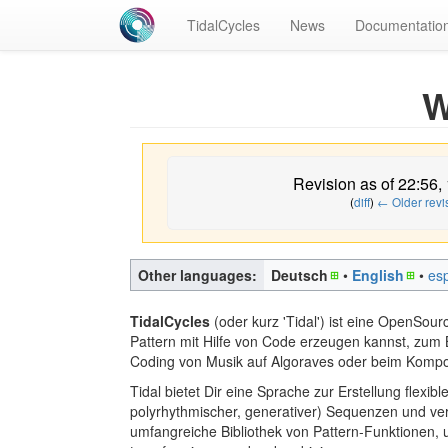
TidalCycles
News
Documentatio
W
Revision as of 22:56
(
diff
)
← Older revi
Other languages:
Deutsch
• ‎
English
• ‎
es
TidalCycles
(oder kurz 'Tidal') ist eine OpenSour
Pattern mit Hilfe von Code erzeugen kannst, zum B
Coding von Musik auf Algoraves oder beim Kompo
Tidal bietet Dir eine Sprache zur Erstellung flexibl
polyrhythmischer, generativer) Sequenzen und ver
umfangreiche Bibliothek von Pattern-Funktionen, 